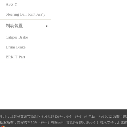
ASS`Y
Steering Ball Joint Ass’y
制动装置
Caliper Brake
Drum Brake
BRK`T Part
地址：江苏省苏州市高新区金沙江路158号，6号、8号厂房 电话：+86 0512-6288-410
版权所有：吉安汽车配件（苏州）有限公司
苏ICP备19051986号-1
技术支持：
汇成