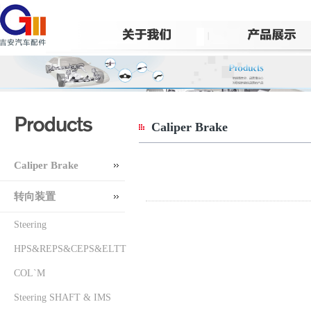
Caliper Brake
Caliper Brake
转向装置
Steering
HPS&REPS&CEPS&ELTT
COL`M
Steering SHAFT & IMS